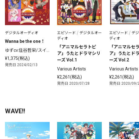
デジタルオーディオ
エピソード
デジタルオー
エピソード
デジ
ディオ
ディオ
Wanna be the one！
「アニマルセラトピ
「アニマルセ
ゆずcv.住谷哲栄/スイ
ア」うたとドラマシリ
ア」うたとド
ートオリーブcv.土岐隼
¥1,375(税込)
ーズ Vol.1
ーズ Vol.2
一/ジンジャーcv.羽多
発売日 2024/02/13
Various Artists
Various Artists
野渉/ヒノキcv.伊東健
人/ネロリcv.鈴木裕斗/
¥2,261(税込)
¥2,261(税込)
ミルラcv.小松昌平/ロ
発売日 2020/07/28
発売日 2020/09/
ータスcv.広瀬裕也
WAVE!!