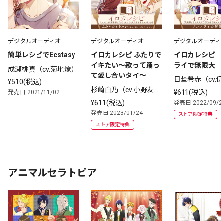
デジタルオーディオ
デジタルオーディオ
デジタルオーディ
簡単レシピでEcstasy
イロカレシピ ふたりで
イロカレシピ
イキたい～歌って踊っ
ライで無限大
成瀬桃真（cv.菊地燎）
て愛し合いタイ～
日埜希赤（cv.
¥510(税込)
杉崎白乃（cv.小野友
人）、Yukari（
¥611(税込)
発売日 2021/11/02
樹）、水樹黒葛（cv.土
拓馬）
¥611(税込)
発売日 2022/09/
岐隼一）
発売日 2023/01/24
ストア限定特典
ストア限定特典
アニマルセラトピア