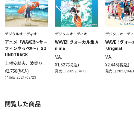
デジタルオーディオ
デジタルオーディオ
デジタルオーディ
アニメ「WAVE!!～サー
WAVE!! ヴォーカル集 A
WAVE!! ヴォ
フィンやっぺ!!～」SO
nime
 Original
UNDTRACK
V.A.
V.A.
土橋安騎夫、波乗りボ
¥1,527(税込)
¥2,445(税込)
ーイズ
¥2,750(税込)
発売日 2021/04/13
発売日 2021/04/
発売日 2021/03/23
閲覧した商品