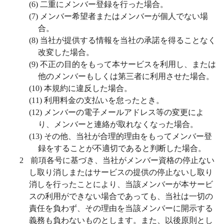
(6)
二重にメンバー登録を行った場合。
(7)
メンバー希望者またはメンバーが個人でない場
合。
(8)
当社が提供する情報を当社の承諾を得ることなく
改変した場合。
(9)
不正の目的をもって本サービスを利用し、または
他のメンバーもしくは第三者に利用させた場合。
(10)
本規約に違反した場合。
(11)
利用料金の支払いを怠ったとき。
(12)
メンバーの電子メールアドレス等の変更によ
り、メンバーと連絡が取れなくなった場合。
(13)
その他、当社が合理的理由をもってメンバー登
録をすることが不適切であると判断した場合。
2
前項各号に基づき、当社がメンバー資格の停止ない
し取り消しまたはサービスの提供の停止ないし取り
消しを行ったことにより、当該メンバーが本サービ
スの利用ができない場合であっても、当社は一切の
責任を負わず、その理由を当該メンバーに開示する
義務も負わないものとします。また、以後原則とし