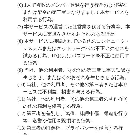
(6)
1
人で複数のメンバー登録を行う行為および実在
または架空の第三者になりすまして本サービスを
利用する行為。
(7)
本サービスの運営または営業を妨げる行為等、本
サービスに支障をきたすおそれのある行為。
(8)
本サービスに接続されている他のコンピュータ・
システムまたはネットワークへの不正アクセスを
試みる行為、
ID
およびパスワードを不正に使用す
る行為。
(9)
当社、他の利用者、その他の第三者に事実誤認を
生じさせ、またはそのおそれを生じさせる行為。
(10)
当社、他の利用者、その他の第三者または本サ
ービスに不利益、損害を与える行為。
(11)
当社、他の利用者、その他の第三者の著作権そ
の他の権利を侵害する行為。
(12)
第三者を差別し、罵倒、誹謗中傷、脅迫を行う
等、名誉や信用を毀損する行為。
(13)
第三者の肖像権、プライバシーを侵害する行