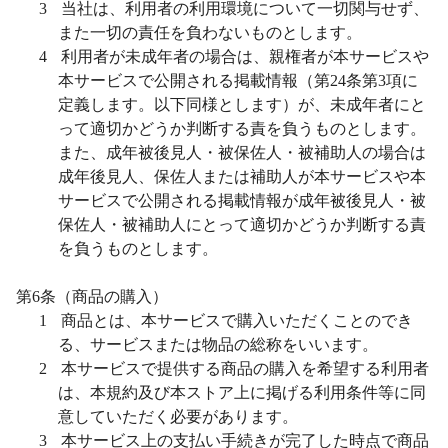
3
当社は、利用者の利用環境について一切関与せず、
また一切の責任を負わないものとします。
4
利用者が未成年者の場合は、親権者が本サービスや
本サービスで公開される掲載情報（第
24
条第
3
項に
定義します。以下同様とします）が、未成年者にと
って適切かどうか判断する責を負うものとします。
また、成年被後見人・被保佐人・被補助人の場合は
成年後見人、保佐人または補助人が本サービスや本
サービスで公開される掲載情報が成年被後見人・被
保佐人・被補助人にとって適切かどうか判断する責
を負うものとします。
第
6
条（商品の購入）
1
商品とは、本サービスで購入いただくことのでき
る、サービスまたは物品の総称をいいます。
2
本サービスで提供する商品の購入を希望する利用者
は、本規約及び本ストア上に掲げる利用条件等に同
意していただく必要があります。
3
本サービス上の支払い手続きが完了した時点で商品