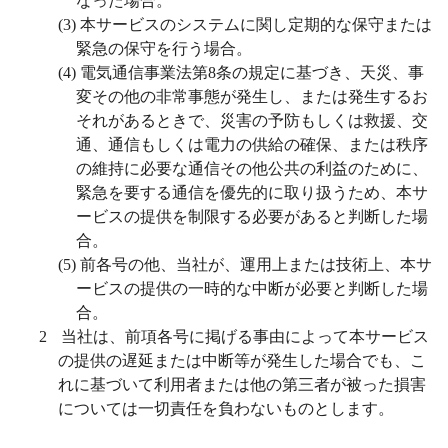
なった場合。
(3)
本サービスのシステムに関し定期的な保守または
緊急の保守を行う場合。
(4)
電気通信事業法第
8
条の規定に基づき、天災、事
変その他の非常事態が発生し、または発生するお
それがあるときで、災害の予防もしくは救援、交
通、通信もしくは電力の供給の確保、または秩序
の維持に必要な通信その他公共の利益のために、
緊急を要する通信を優先的に取り扱うため、本サ
ービスの提供を制限する必要があると判断した場
合。
(5)
前各号の他、当社が、運用上または技術上、本サ
ービスの提供の一時的な中断が必要と判断した場
合。
2
当社は、前項各号に掲げる事由によって本サービス
の提供の遅延または中断等が発生した場合でも、こ
れに基づいて利用者または他の第三者が被った損害
については一切責任を負わないものとします。