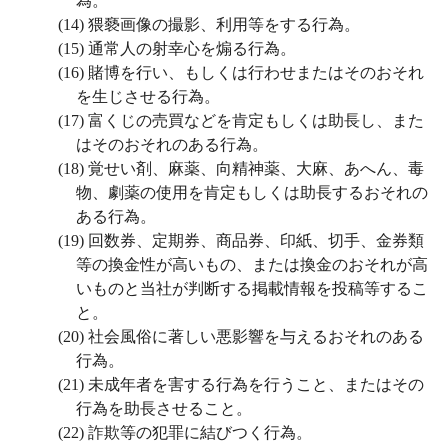
為。
(14)
猥褻画像の撮影、利用等をする行為。
(15)
通常人の射幸心を煽る行為。
(16)
賭博を行い、もしくは行わせまたはそのおそれ
を生じさせる行為。
(17)
富くじの売買などを肯定もしくは助長し、また
はそのおそれのある行為。
(18)
覚せい剤、麻薬、向精神薬、大麻、あへん、毒
物、劇薬の使用を肯定もしくは助長するおそれの
ある行為。
(19)
回数券、定期券、商品券、印紙、切手、金券類
等の換金性が高いもの、または換金のおそれが高
いものと当社が判断する掲載情報を投稿等するこ
と。
(20)
社会風俗に著しい悪影響を与えるおそれのある
行為。
(21)
未成年者を害する行為を行うこと、またはその
行為を助長させること。
(22)
詐欺等の犯罪に結びつく行為。