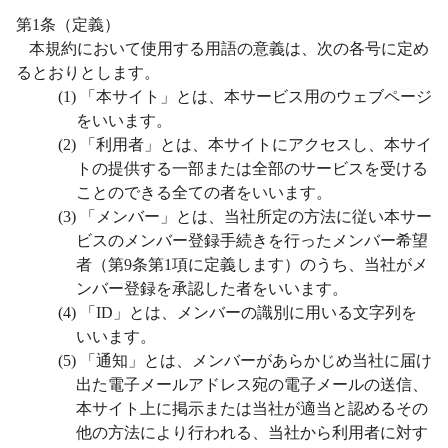
第
1
条（定義）
本規約において使用する用語の意義は、次の各号に定め
るとおりとします。
(1)
「本サイト」とは、本サービス用のウェブページ
をいいます。
(2)
「利用者」とは、本サイトにアクセスし、本サイ
トの提供する一部または全部のサービスを受ける
ことのできる全ての者をいいます。
(3)
「メンバー」とは、当社所定の方法に従い本サー
ビスのメンバー登録手続きを行ったメンバー希望
者（第
9
条第
1
項に定義します）のうち、当社がメ
ンバー登録を承認した者をいいます。
(4)
「
ID
」とは、メンバーの識別に用いる文字列を
いいます。
(5)
「通知」とは、メンバーがあらかじめ当社に届け
出た電子メールアドレス宛の電子メールの送信、
本サイト上に掲示または当社が適当と認めるその
他の方法により行われる、当社から利用者に対す