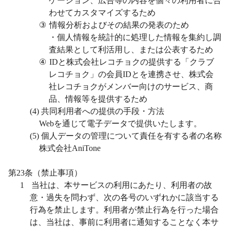
ケーション、広告等の内容を個々の利用者に合
わせてカスタマイズするため
③
情報分析およびその結果の発表のため
・個人情報を統計的に処理した情報を集約し調
査結果として利活用し、または公表するため
④
ID
と株式会社レコチョクの提供する「クラブ
レコチョク」の会員
ID
とを連携させ、株式会
社レコチョクがメンバー向けのサービス、商
品、情報等を提供するため
(4)
共同利用者への提供の手段・方法
Web
を通じて電子データで提供いたします。
(5)
個人データの管理について責任を有する者の名称
株式会社AniTone
第
23
条（禁止事項）
1
当社は、本サービスの利用にあたり、利用者の故
意・過失を問わず、次の各号のいずれかに該当する
行為を禁止します。利用者が禁止行為を行った場合
は、当社は、事前に利用者に通知することなく本サ