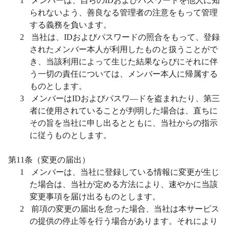
1
メンバーは、自らの
ID
およびパスワードを他人に知
られないよう、善良なる管理者の注意をもって管理
する義務を負います。
2
当社は、
ID
およびパスワードの照合をもって、登録
されたメンバー本人が利用したものと扱うことがで
き、当該利用によって生じた結果ならびにそれに伴
う一切の責任については、メンバー本人に帰属する
ものとします。
3
メンバーは
ID
およびパスワ―ドを盗まれたり、第三
者に使用されていることが判明した場合は、直ちに
その旨を当社に申し出るとともに、当社からの指示
に従うものとします。
第
11
条（変更の届出）
1
メンバーは、当社に登録している情報に変更が生じ
た場合は、当社が定める方法により、速やかに当該
変更事項を届け出るものとします。
2
前項の変更の届出を怠った場合、当社は本サービス
の提供の停止等を行う場合があります。それにより