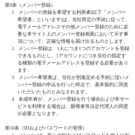
第
9
条（メンバー登録）
1
メンバーの登録を希望する利用者
(
以下「メンバー
希望者」といいます
)
は、当社所定の手続に従って、
電子メールアドレスその他メンバー登録のために必
要な本サイト上のメンバー登録画面において示す事
項について、正確な情報を届け出るものとします。
2
メンバー登録は、
1
人につき
1
つのアカウントを登録
できるものとし、
1
アカウントにつき当社の指定す
る種類の電子メールアドレスを登録する必要があり
ます。
3
メンバー希望者は、当社が別途定める手続に従いメ
ンバー登録の申込を行った時点で、基本規約に同意
いただいたものとみなされます。
4
未成年者が、メンバー登録を行う場合および本サー
ビスを利用する場合は、親権者等法定代理人の同意
が必要となります。
第
10
条（
ID
およびパスワードの管理）