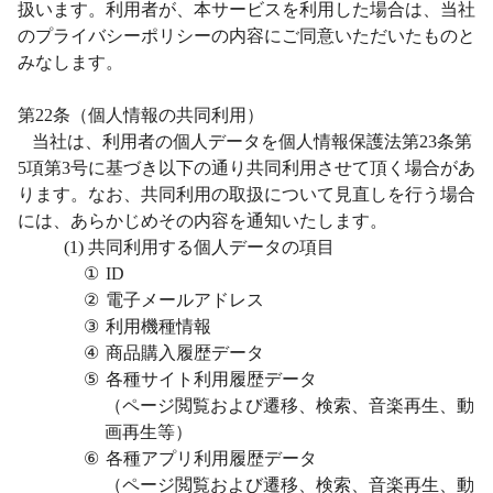
扱います。利用者が、本サービスを利用した場合は、当社
のプライバシーポリシーの内容にご同意いただいたものと
みなします。
第
22
条（個人情報の共同利用）
当社は、利用者の個人データを個人情報保護法第
23
条第
5
項第
3
号に基づき以下の通り共同利用させて頂く場合があ
ります。なお、共同利用の取扱について見直しを行う場合
には、あらかじめその内容を通知いたします。
(1)
共同利用する個人データの項目
①
ID
②
電子メールアドレス
③
利用機種情報
④
商品購入履歴データ
⑤
各種サイト利用履歴データ
（ページ閲覧および遷移、検索、音楽再生、動
画再生等）
⑥
各種アプリ利用履歴データ
（ページ閲覧および遷移、検索、音楽再生、動