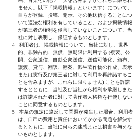
画、音楽その他データを含みますがこれらに限られ
ません。以下「掲載情報」といいます）について、
自らが登録、投稿、開示、その他送信することにつ
いて適法な権利を有していること、および掲載情報
が第三者の権利を侵害していないことについて、当
社に対し表明し、保証するものとします。
4
利用者は、掲載情報について、当社に対し、世界
的、非独占的、無償、無期限に利用する
(
複製、公
開、公衆送信、自動公衆送信、送信可能化、頒布、
譲渡、貸与、翻訳、翻案、派生著作物の作成、表示
または実行及び第三者に対して利用を再許諾するこ
とを含みますが、これらに限りません
)
ことを許諾
するとともに、当社及び当社から権利を承継しまた
は許諾された者に対して著作者人格権を行使しない
ことに同意するものとします。
5
本条の規定に違反して問題が発生した場合、利用者
は、自己の費用と責任においてかかる問題を解決す
るとともに、当社に何らの迷惑または損害を与えな
いものとします。