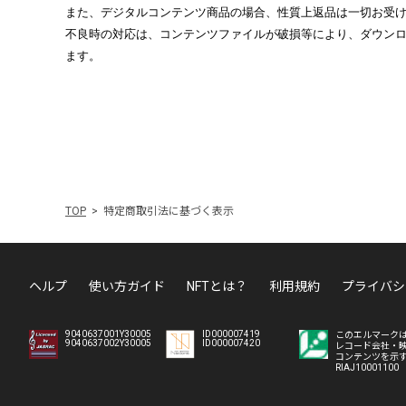
また、デジタルコンテンツ商品の場合、性質上返品は一切お受
不良時の対応は、コンテンツファイルが破損等により、ダウン
ます。
TOP
特定商取引法に基づく表示
ヘルプ
使い方ガイド
NFTとは？
利用規約
プライバシ
9040637001Y30005
ID000007419
このエルマーク
9040637002Y30005
ID000007420
レコード会社・
コンテンツを示
RIAJ10001100