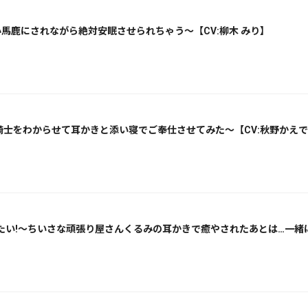
馬鹿にされながら絶対安眠させられちゃう～【CV:柳木 みり】
騎士をわからせて耳かきと添い寝でご奉仕させてみた～【CV:秋野かえ
い!～ちいさな頑張り屋さんくるみの耳かきで癒やされたあとは…一緒に