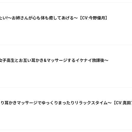
い!～お姉さんが心も体も癒してあげる～【CV:今野優月】
女子高生とお互い耳かき&マッサージするイケナイ放課後～
剃り耳かきマッサージでゆっくりまったりリラックスタイム～【CV:真田