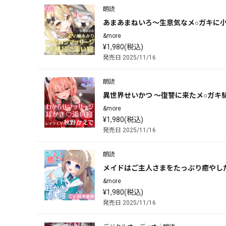
朗読
あまあまねいろ～生意気なメ○ガキに小
&more
¥1,980(税込)
発売日 2025/11/16
朗読
異世界せいかつ ～復讐に来たメ○ガキ
&more
¥1,980(税込)
発売日 2025/11/16
朗読
メイドはご主人さまをたっぷり癒やした
&more
¥1,980(税込)
発売日 2025/11/16