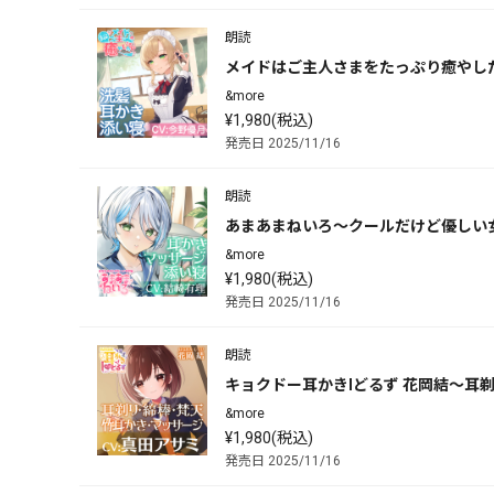
朗読
メイドはご主人さまをたっぷり癒やした
&more
¥1,980(税込)
発売日 2025/11/16
朗読
あまあまねいろ～クールだけど優しい
&more
¥1,980(税込)
発売日 2025/11/16
朗読
キョクドー耳かきIどるず 花岡結～耳
&more
¥1,980(税込)
発売日 2025/11/16