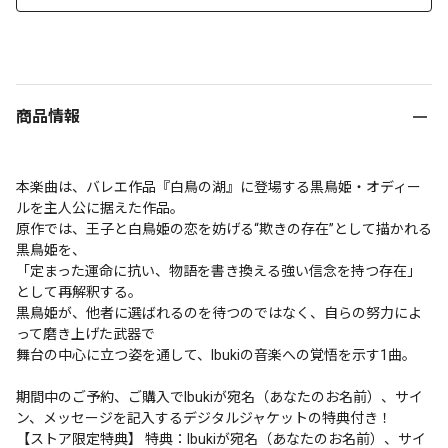
商品情報
本楽曲は、バレエ作品『白鳥の湖』に登場する黒鳥姫・オディー
ルを主人公に据えた作品。

原作では、王子と白鳥姫の恋を妨げる“欺きの存在”として描かれる
黒鳥姫を、

「定まった運命に抗い、物語を書き換える強い信念を持つ存在」
として再解釈する。

黒鳥姫が、他者に選ばれるのを待つのではなく、自らの努力によ
って磨き上げた武器で

舞台の中心に立つ姿を通して、Ibukiの音楽への覚悟を示す1曲。

期間中のご予約、ご購入でIbukiが宛名（あなたのお名前）、サイ
ン、メッセージを記入するデジタルジャケットの特典付き！

【ストア限定特典】 特典：Ibukiが宛名（あなたのお名前）、サイ