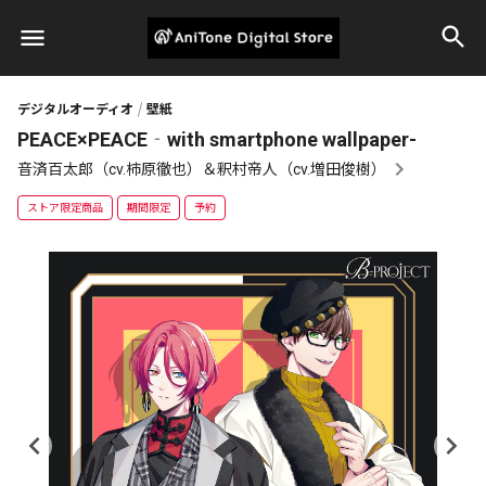
デジタルオーディオ
壁紙
PEACE×PEACE‐with smartphone wallpaper-
音済百太郎（cv.柿原徹也）＆釈村帝人（cv.増田俊樹）
ストア限定商品
期間限定
予約