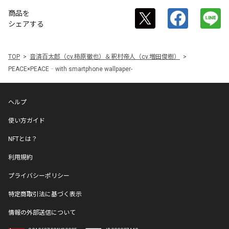
商品を
シェアする
TOP
音済百太郎（cv.柿原徹也）＆釈村帝人（cv.増田俊樹）
PEACE×PEACE‐with smartphone wallpaper-
ヘルプ
使い方ガイド
NFTとは？
利用規約
プライバシーポリシー
特定商取引法に基づく表示
情報の外部送信について