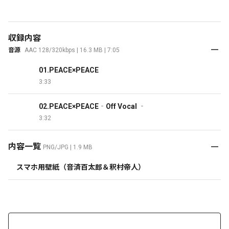
収録内容
音源
AAC 128/320kbps | 16.3 MB | 7:05
01.PEACE×PEACE
3:33
02.PEACE×PEACE‐Off Vocal ‐
3:32
内容一覧
PNG/JPG | 1.9 MB
スマホ用壁紙（音済百太郎＆釈村帝人）