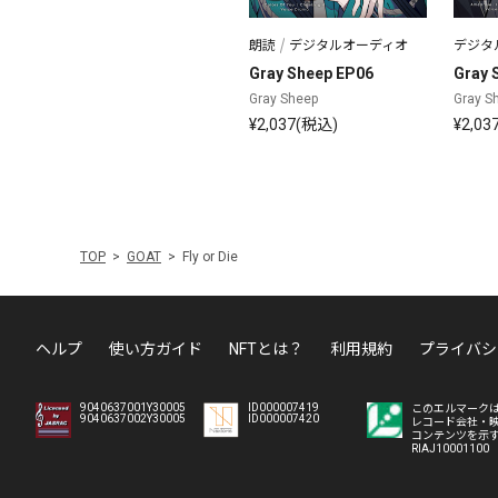
朗読
デジタルオーディオ
デジタ
Gray Sheep EP06
Gray 
Gray Sheep
Gray S
¥2,037(税込)
¥2,03
TOP
GOAT
Fly or Die
ヘルプ
使い方ガイド
NFTとは？
利用規約
プライバシ
9040637001Y30005
ID000007419
このエルマーク
9040637002Y30005
ID000007420
レコード会社・
コンテンツを示
RIAJ10001100