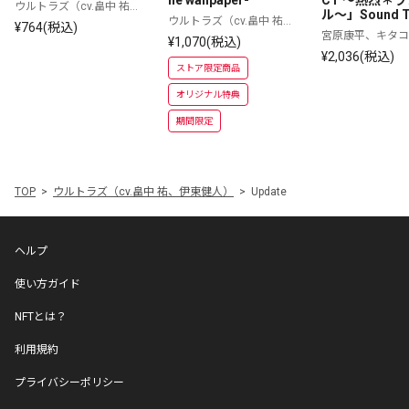
ne wallpaper-
CT ～熱烈＊
ウルトラズ（cv.畠中 祐、
ル～」Sound T
伊東健人）
ウルトラズ（cv.畠中 祐、
¥764(税込)
伊東健人）
宮原康平、キタコ
¥1,070(税込)
IVE、MooNs、KiL
¥2,036(税込)
G、ウルトラズ
ストア限定商品
オリジナル特典
期間限定
TOP
ウルトラズ（cv.畠中 祐、伊東健人）
Update
ヘルプ
使い方ガイド
NFTとは？
利用規約
プライバシーポリシー