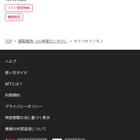
ストア限定特典
期間限定
TOP
是国竜持（cv.岸尾だいすけ）
キミハボクノモノ
ヘルプ
使い方ガイド
NFTとは？
利用規約
プライバシーポリシー
特定商取引法に基づく表示
情報の外部送信について
9040637001Y30005
ID000007419