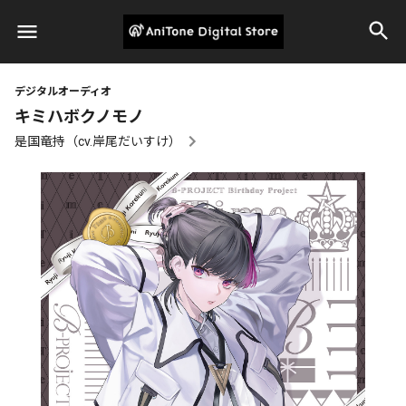
デジタルオーディオ
キミハボクノモノ
是国竜持（cv.岸尾だいすけ）