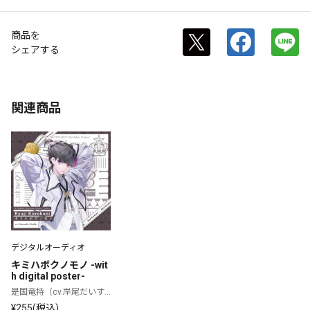
商品を
シェアする
関連商品
デジタルオーディオ
キミハボクノモノ -wit
h digital poster-
是国竜持（cv.岸尾だいす
け）
¥255(税込)