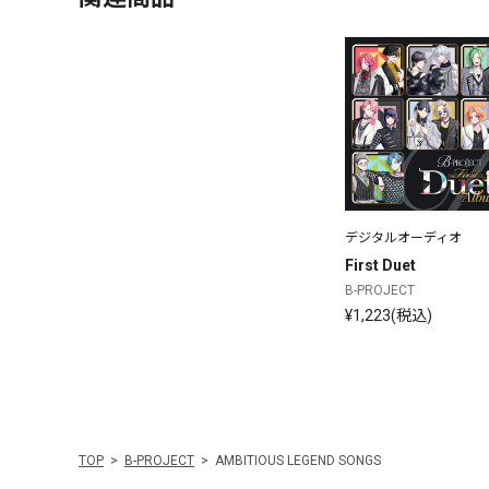
デジタルオーディオ
First Duet
B-PROJECT
¥1,223(税込)
TOP
B-PROJECT
AMBITIOUS LEGEND SONGS