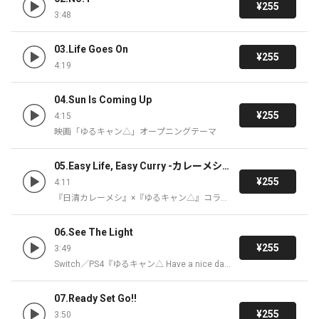
¥255
3:48
03.Life Goes On
¥255
4:19
04.Sun Is Coming Up
¥255
4:15
映画「ゆるキャン△」オープニングテーマ
05.Easy Life, Easy Curry -カレーメシ
のうた-
¥255
4:11
『日清カレーメシ』×『ゆるキャン△』コラボ
ソング
06.See The Light
¥255
3:49
Switch／PS4『ゆるキャン△ Have a nice da
y!』オープニングテーマ
07.Ready Set Go!!
¥255
3:50