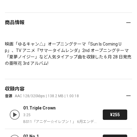
商品情報
映画「ゆるキャン△」オープニングテーマ「Sun Is Coming U
p」、TV アニメ『サマータイムレンダ』2nd オープニングテーマ
「夏夢ノイジー」など人気タイアップ曲を収録した 6 月 28 日発売
の亜咲花 3rd アルバム!
収録内容
音源
AAC 128/320kbps | 138.2 MB | 1:00:18
01.Triple Crown
¥255
3:25
BS11「アニゲー☆イレブン！」 6月エンディ
ングテーマ
02.No.1