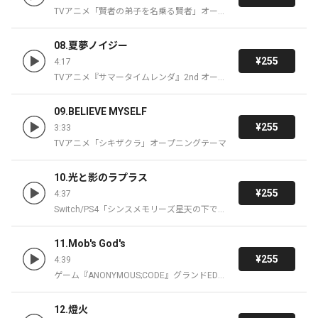
TVアニメ「賢者の弟子を名乗る賢者」オープ
ニングテーマ
08.夏夢ノイジー
¥255
4:17
TVアニメ『サマータイムレンダ』2nd オープ
ニングテーマ
09.BELIEVE MYSELF
¥255
3:33
TVアニメ「シキザクラ」オープニングテーマ
10.光と影のラプラス
¥255
4:37
Switch/PS4「シンスメモリーズ星天の下で」
オープニング主題歌
11.Mob's God's
¥255
4:39
ゲーム『ANONYMOUS;CODE』グランドEDテ
ーマ
12.燈火