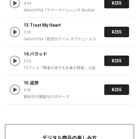
¥255
4:04
Switch/PS4「サマータイムレンダ Another Ho
rizon」オープニングテーマ
13.Trust My Heart
¥255
3:55
Switch/PS4「超次元ゲイム ネプテューヌ Ga
meMaker R:Evolution」 エンディングテーマ
14.バラッド
¥255
3:53
TVアニメ「賢者の弟子を名乗る賢者」８話エ
ンディングテーマ
15.追想
¥255
3:36
亜咲花の捜査FILE EDテーマ
デジタル商品の楽しみ方