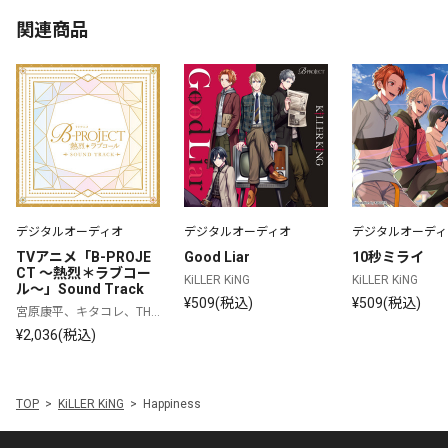
関連商品
デジタルオーディオ
デジタルオーディオ
デジタルオーディ
TVアニメ「B-PROJE
Good Liar
10秒ミライ
CT ～熱烈＊ラブコー
KiLLER KiNG
KiLLER KiNG
ル～」Sound Track
¥509(税込)
¥509(税込)
宮原康平、キタコレ、THR
IVE、MooNs、KiLLER KiN
¥2,036(税込)
G、ウルトラズ
TOP
KiLLER KiNG
Happiness