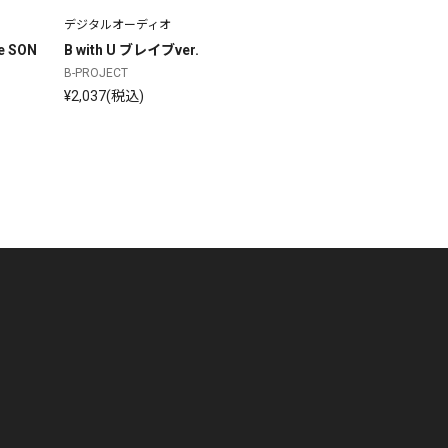
デジタルオーディオ
デジタルオーディオ
デ
le SON
B with U ブレイブver.
流星＊ファンタジア
S
B-PROJECT
B-PROJECT
B-
¥2,037(税込)
¥611(税込)
¥