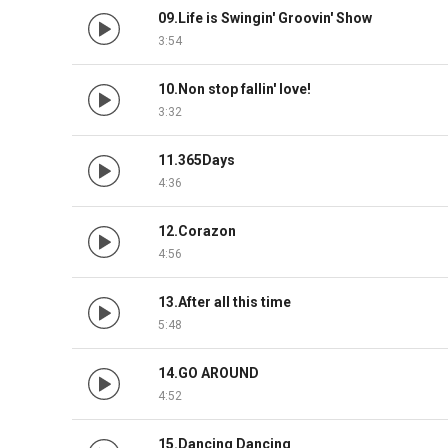
09.Life is Swingin' Groovin' Show
3:54
10.Non stop fallin' love!
3:32
11.365Days
4:36
12.Corazon
4:56
13.After all this time
5:48
14.GO AROUND
4:52
15.Dancing Dancing