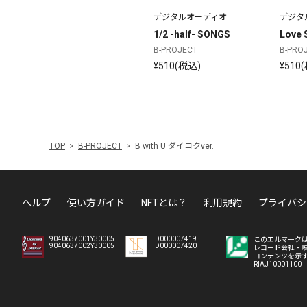
デジタルオーディオ
デジタ
1/2 -half- SONGS
Love S
B-PROJECT
B-PRO
¥510(税込)
¥510
TOP
B-PROJECT
B with U ダイコクver.
ヘルプ
使い方ガイド
NFTとは？
利用規約
プライバシ
9040637001Y30005
ID000007419
このエルマーク
9040637002Y30005
ID000007420
レコード会社・
コンテンツを示
RIAJ10001100