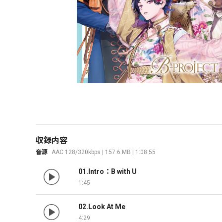
収録内容
音源
AAC 128/320kbps | 157.6 MB | 1:08:55
01.Intro：B with U
1:45
02.Look At Me
4:29