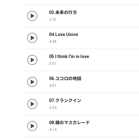
03.未来の行方
3:26
04.Love Union
4:38
05.I think I'm in love
3:57
06.ココロの地図
4:01
07.クランクイン
4:54
08.鏡のマスカレード
4:14