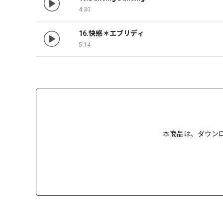
4:30
16.快感＊エブリディ
5:14
本商品は、
ダウン