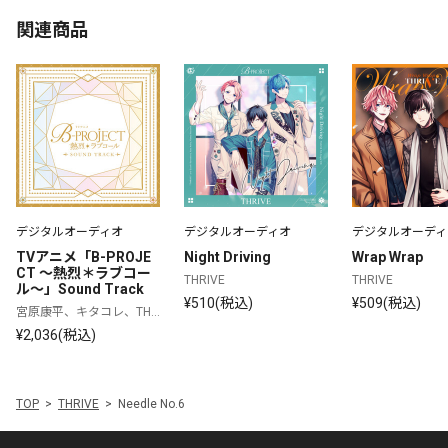
関連商品
デジタルオーディオ
デジタルオーディオ
デジタルオーディ
TVアニメ「B-PROJE
Night Driving
Wrap Wrap
CT ～熱烈＊ラブコー
THRIVE
THRIVE
ル～」Sound Track
¥510(税込)
¥509(税込)
宮原康平、キタコレ、THR
IVE、MooNs、KiLLER KiN
¥2,036(税込)
G、ウルトラズ
TOP
THRIVE
Needle No.6