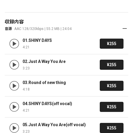
収録内容
音源
AAC 128/320kbps | 55.2 MB | 24:04
01.SHINY DAYS
¥255
4:21
02.Just A Way You Are
¥255
3:23
03.Round of new thing
¥255
4:18
04.SHINY DAYS(off vocal)
¥255
4:21
05.Just A Way You Are(off vocal)
¥255
3:23