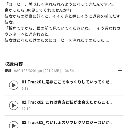
「コーヒー、美味しく淹れられるようになってきたんですよ。

良かったら…味見してくれませんか?」

彼女からの提案に頷くと、そそくさと嬉しそうに道具を揃えだす
彼女。

「折角ですから、目の前で見ていてくださいね。」そう言われカ
ウンターへと通されると、

彼女はあなただけのためにコーヒーを淹れだすのだった…。
収録内容
音源
AAC 128/320kbps | 221.9 MB | 1:36:54
01.Track01_是非ここでゆっくりしていってくださ
いね
6:13
02.Track02_これは貴方と私が出会えたからこそ生
まれたコーヒーなんです
12:19
03.Track03_ないしょのリフレクソロジーはいかが
ですか？