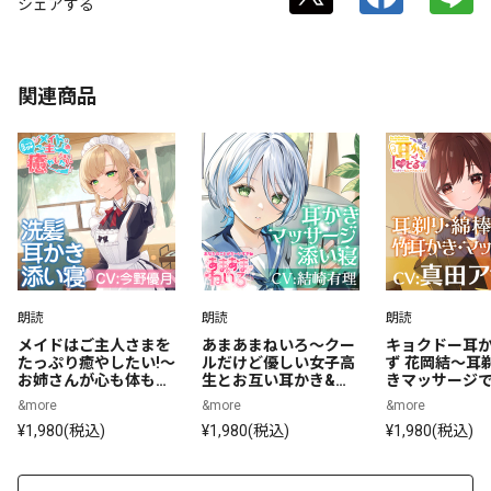
シェアする
関連商品
朗読
朗読
朗読
メイドはご主人さまを
あまあまねいろ～クー
キョクドー耳か
たっぷり癒やしたい!～
ルだけど優しい女子高
ず 花岡結～耳
お姉さんが心も体も癒
生とお互い耳かき&マ
きマッサージ
してあげる～【CV:今
ッサージするイケナイ
りまったりリ
&more
&more
&more
野優月】
放課後～
タイム～【CV
¥1,980(税込)
¥1,980(税込)
¥1,980(税込)
サミ】