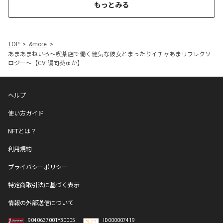
もっとみる
TOP
&more
あまあまねいろ～喫茶店で働く健気な彼女とまったりイチャあまリフレクソ
ロジー～【CV:陽向葵ゅか】
ヘルプ
使い方ガイド
NFTとは？
利用規約
プライバシーポリシー
特定商取引法に基づく表示
情報の外部送信について
9040637001Y30005
ID000007419