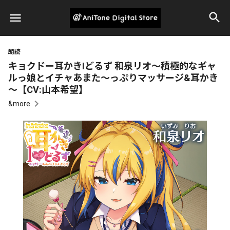
朗読
キョクドー耳かきIどるず 和泉リオ～積極的なギャ
ルっ娘とイチャあまた～っぷりマッサージ&耳かき
～【CV:山本希望】
&more