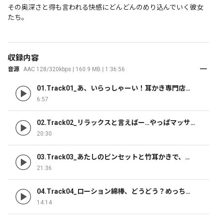
その奥深さと得も言われる快感にどんどんのめり込んでいく彼女
たち。
収録内容
音源
AAC 128/320kbps | 160.9 MB | 1:36:56
01.Track01_あ、いらっしゃーい！耳かき専門店
「ゆらめき」へようこそ！
6:57
02.Track02_リラックスと言えばー…やっぱマッサ
ージだよね？
20:30
03.Track03_あたしのピンセットと竹耳かきで、思
いっきり気持ち良くなっていいよ
21:36
04.Track04_ローション綿棒、どうどう？めっちゃ
良くない？
14:14