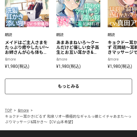
朗読
朗読
朗読
メイドはご主人さまを
あまあまねいろ～クー
キョクドー耳か
たっぷり癒やしたい!～
ルだけど優しい女子高
ず 花岡結～耳
お姉さんが心も体も癒
生とお互い耳かき&マ
きマッサージ
してあげる～【CV:今
ッサージするイケナイ
りまったりリ
&more
&more
&more
野優月】
放課後～
タイム～【CV
¥1,980(税込)
¥1,980(税込)
¥1,980(税込)
サミ】
もっとみる
TOP
&more
キョクドー耳かきIどるず 和泉リオ～積極的なギャルっ娘とイチャあまた～っ
ぷりマッサージ&耳かき～【CV:山本希望】