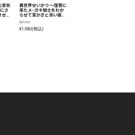
生意気
異世界せいかつ ～復讐に
メイドはご主人さまをた
あ
鹿にさ
来たメ○ガキ騎士をわか
っぷり癒やしたい!～ちい
な
させら
らせて耳かきと添い寝で
さな頑張り屋さんくるみ
と
木 み
ご奉仕させてみた～【C
の耳かきで癒やされたあ
フ
&more
&more
&m
V:秋野かえで】
とは…一緒におねんねし
¥1,980(税込)
¥1,980(税込)
¥
ませんか?～【CV:岡本美
歌】