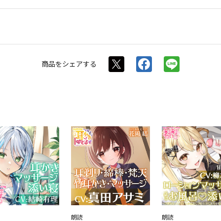
商品を
シェアする
朗読
朗読