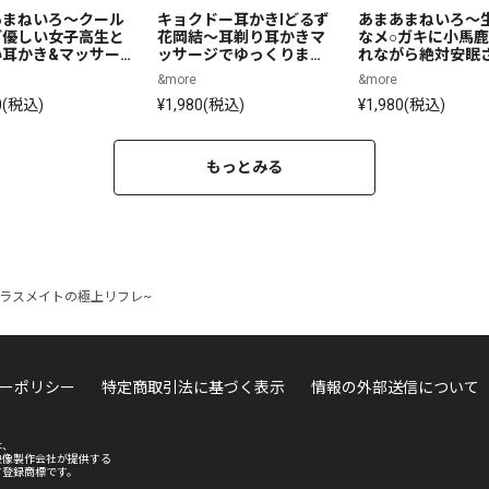
あまねいろ～クール
キョクドー耳かきIどるず 
あまあまねいろ～
ど優しい女子高生と
花岡結～耳剃り耳かきマ
なメ○ガキに小馬
い耳かき&マッサー
ッサージでゆっくりまっ
れながら絶対安眠
るイケナイ放課後～
たりリラックスタイム～
れちゃう～【CV:柳
&more
&more
【CV:真田アサミ】
り】
0(税込)
¥1,980(税込)
¥1,980(税込)
もっとみる
クラスメイトの極上リフレ~
ーポリシー
特定商取引法に基づく表示
情報の外部送信について
は、
映像製作会社が提供する
す登録商標です。