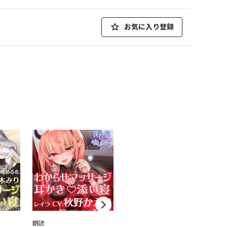
お気に入り登録
朗読
朗読
朗