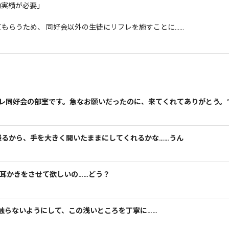
績が必要」

もらうため、 同好会以外の生徒にリフレを施すことに……
そ、ここがリフレ同好会の部室です。急なお願いだったのに、来てくれてありがと
ぎゅうって握るから、手を大きく開いたままにしてくれるかな……うん
ゃあ、次は耳かきをさせて欲しいの……どう？
コはこれ以上触らないようにして、この浅いところを丁寧に……