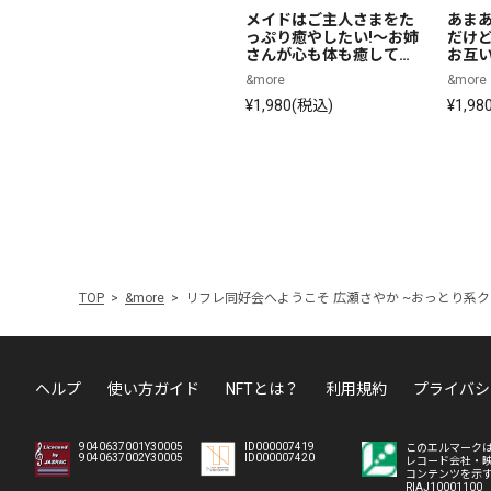
メイドはご主人さまをた
あま
っぷり癒やしたい!～お姉
だけ
さんが心も体も癒してあ
お互
げる～【CV:今野優月】
ジす
&more
&more
¥1,980(税込)
¥1,98
TOP
&more
リフレ同好会へようこそ 広瀬さやか ~おっとり系
ヘルプ
使い方ガイド
NFTとは？
利用規約
プライバシ
9040637001Y30005
ID000007419
このエルマーク
9040637002Y30005
ID000007420
レコード会社・
コンテンツを示
RIAJ10001100