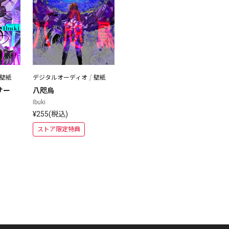
壁紙
デジタルオーディオ
壁紙
サー
八咫烏
Ibuki
¥255(税込)
ストア限定特典