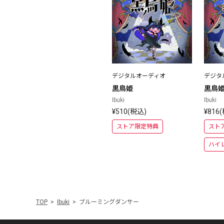
デジタルオーディオ
デジタ
黒鳥姫
黒鳥
Ibuki
Ibuki
¥510(税込)
¥816
ストア限定特典
スト
ハイ
TOP
Ibuki
ブルーミングダンサー