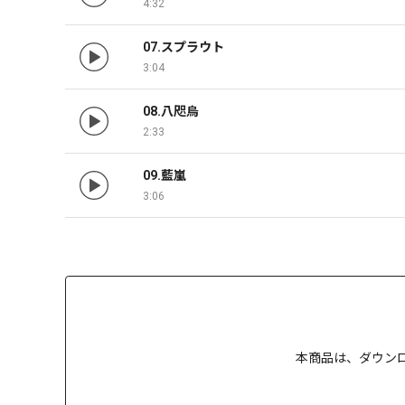
4:32
07.スプラウト
3:04
08.八咫烏
2:33
09.藍嵐
3:06
本商品は、
ダウン