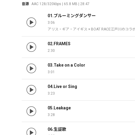
音源
AAC 128/320kbps | 65.8 MB | 28:47
01.ブルーミングダンサー
3:06
アリス・ギア・アイギス × BOAT RACE江戸川のコ
02.FRAMES
2:30
03.Take on a Color
3:01
04.Live or Sing
3:23
05.Leakage
3:28
06.生証歌