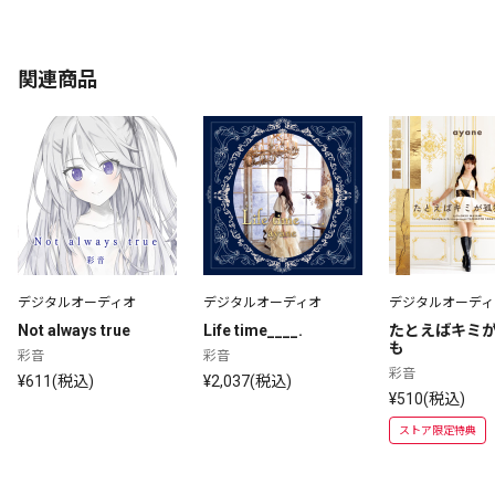
関連商品
デジタルオーディオ
デジタルオーディオ
デジタルオーディ
Not always true
Life time____.
たとえばキミ
も
彩音
彩音
彩音
¥611(税込)
¥2,037(税込)
¥510(税込)
ストア限定特典